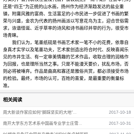
还是“四王”为正统的山水画，扬州作为经济渐趋发达的盐业重
镇，附庸风雅的富商、生活富足的小市民进一步促进了书画的繁
荣与兴盛，金农为代表的扬州画派以写意花鸟为主，迎合世俗需
求，诙谐怪诞、近乎草率的诗风和诗书画印并举的行为，很受市
场青睐。
我们认为，笔墨纸砚是书画艺术家一笔不小的花费，依靠自
身真才实学以及笔墨功夫，艺术家创造出符合时代、反映喜闻乐
见的市井生活、有一定审美情趣的艺术作品，收取合理的润格作
为回报，也是理所当然之事。只是不能漫天要价，扰乱市场，否
则必将被唾弃。作品是曲高和寡还是雅俗共赏，都必须接受市场
的检验。最终，市场的认可，百姓的喜爱，是最重要的衡量标
准。
相关阅读
周大新谈作家应如何“脚踩坚实的大地”...
2017-10-18
南开大学东方艺术系中国画专业学士庄雪...
2017-10-31