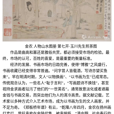
金农 人物山水图册 第七开·玉川先生煎茶图
作品是曲高和寡还是雅俗共赏，都必须接受市场的检验。最
终，市场的认可，百姓的喜爱，是最重要的衡量标准。
经济的发展、书画市场的日趋完善，使得“博雅”之风盛行，
书画收藏已经变得非常普遍。“问字昔人皆载酒，写诗亦望买鱼
来”。早在明清时期，文人“以物换画”、“以书画为生”已成常态。
传统观念认为，一些名人“耻于言利”，“写画题诗不换钱”，甚至
视持金求画者玷污了他们的“一世英名”，通常故意淡化或者遮蔽
金钱与书画交易，而突出他们为人的清冷高贵。据文献记载，艺
术家以多种方式介入艺术市场，成为以书画为生的文人画家，并
不足为奇。《郑板桥年谱》有云，“乾隆八年四月，金农在扬州画
灯卖灯，曾托袁枚在金陵代售，被袁婉拒。”清中期，社会奉行的